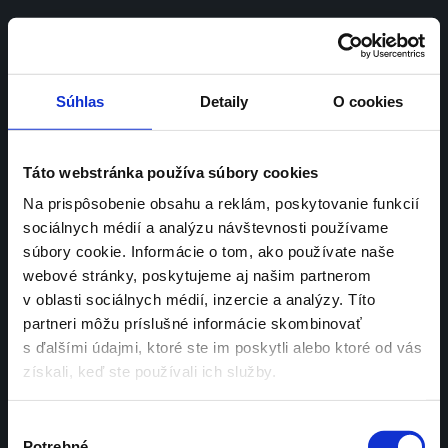
SK | 
EN
Súhlas
Detaily
O cookies
Kampaň, ktorá 
Táto webstránka používa súbory cookies
Na prispôsobenie obsahu a reklám, poskytovanie funkcií
zmenila definíciu 
sociálnych médií a analýzu návštevnosti používame
súbory cookie. Informácie o tom, ako používate naše
lásky
webové stránky, poskytujeme aj našim partnerom
v oblasti sociálnych médií, inzercie a analýzy. Títo
partneri môžu príslušné informácie skombinovať
s ďalšími údajmi, ktoré ste im poskytli alebo ktoré od vás
získali, keď ste používali ich služby.
„Nezáleží na tom, koho milujeme. 
Výber
Láska je totiž cit, ktorý prežívame 
Potrebné