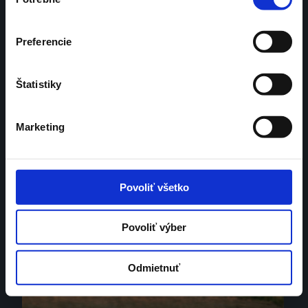
súhlasu
dostupnejšia,
modernejšia 
a 
úplne 
pre každého
. To je message, 
Preferencie
zhmotnený v našom spote, ktorý 
preteká človečinou.
Štatistiky
Marketing
Spot – Vyrážame k vám
Povoliť všetko
Povoliť výber
Odmietnuť