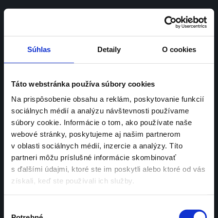
SK | 
EN
Súhlas
Detaily
O cookies
Zdravotná 
Táto webstránka používa súbory cookies
starostlivosť príde 
Na prispôsobenie obsahu a reklám, poskytovanie funkcií
sociálnych médií a analýzu návštevnosti používame
za vami
súbory cookie. Informácie o tom, ako používate naše
webové stránky, poskytujeme aj našim partnerom
v oblasti sociálnych médií, inzercie a analýzy. Títo
partneri môžu príslušné informácie skombinovať
s ďalšími údajmi, ktoré ste im poskytli alebo ktoré od vás
získali, keď ste používali ich služby.
Tejto zdravotnej poisťovni sa dá 
dôverovať,
 že spraví všetko preto, 
Výber
aby bola 
zdravotná starostlivosť stále 
Potrebné