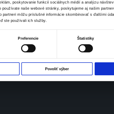
eklám, poskytovanie funkcií sociálnych médií a analýzu návšte
o používate naše webové stránky, poskytujeme aj našim partner
Hauptsitz & Abrechnung:
Billing:
JANDL Wien GmbH
JANDL Praha s.r.o.
to partneri môžu príslušné informácie skombinovať s ďalšími údaj
Kirchengasse 43/5
K lukám 1071/19a
1070 Wien
142 00 Praha 4 – Libuš
ď ste používali ich služby.
IČO: 46994131
Firmenbuch Nummer: FN 431774 m
DIČ: CZ46994131
UID-Nummer: ATU69560067
Společnost je zapsána v obchodním 
rejstříku Městského soudu v Praze, 
Preferencie
Štatistiky
spisová značka C 175777.
Povoliť výber