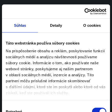
SK | 
EN
Súhlas
Detaily
O cookies
Paris fashion 
Táto webstránka používa súbory cookies
week na Námestí 
Na prispôsobenie obsahu a reklám, poskytovanie funkcií
sociálnych médií a analýzu návštevnosti používame
súbory cookie. Informácie o tom, ako používate naše
webové stránky, poskytujeme aj našim partnerom
v oblasti sociálnych médií, inzercie a analýzy. Títo
partneri môžu príslušné informácie skombinovať
s ďalšími údajmi, ktoré ste im poskytli alebo ktoré od vás
získali, keď ste používali ich služby.
NEHERA je 
nezávislá udržateľná 
Výber
slovenská značka,
 ktorá oživuje 
Potrebné