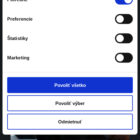
súhlasu
Pred apokalypsou nás zachránia 
mladí aktivisti
Preferencie
Štatistiky
Marketing
Povoliť všetko
Povoliť výber
Odmietnuť