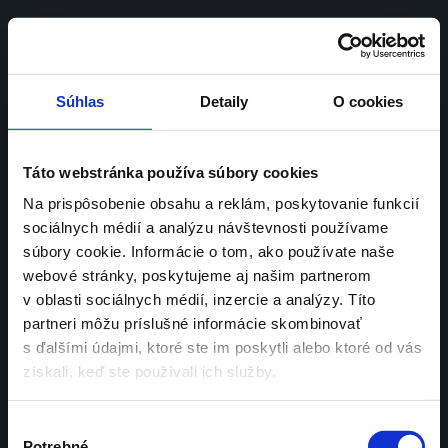
SK | 
EN
Súhlas
Detaily
O cookies
Work hard, 
Táto webstránka používa súbory cookies
Na prispôsobenie obsahu a reklám, poskytovanie funkcií
sociálnych médií a analýzu návštevnosti používame
play 
súbory cookie. Informácie o tom, ako používate naše
webové stránky, poskytujeme aj našim partnerom
v oblasti sociálnych médií, inzercie a analýzy. Títo
harder.
partneri môžu príslušné informácie skombinovať
s ďalšími údajmi, ktoré ste im poskytli alebo ktoré od vás
získali, keď ste používali ich služby.
Výber
Potrebné