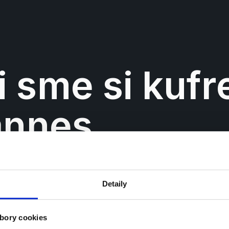
i sme si kufre
Detaily
Mať krásny, farebný kufor, do kto
života je jedna vec, ale viete, čo 
letisku k pásu na batožiny a NEv
bory cookies
bielizeň, ako sa veselo točí pred