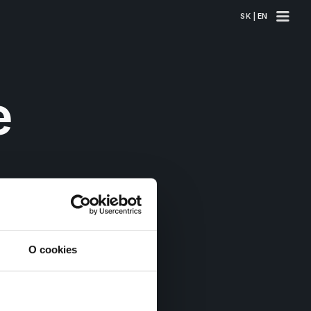
SK | 
EN
 
O cookies
rého si zbalíte aj pol 
je ešte lepšie? Prísť na 
idieť svoju spodnú 
 ostatnými cestujúcimi, 