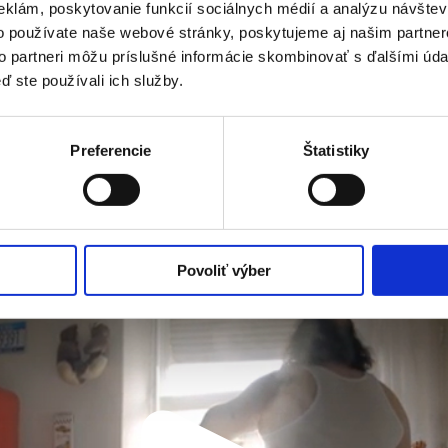
eklám, poskytovanie funkcií sociálnych médií a analýzu návšte
pretože sa váš kufor NErozbil. 
o používate naše webové stránky, poskytujeme aj našim partner
ds 2016: Uznanie za kampaň.
Presne také sú 
kvalitné kufre S
to partneri môžu príslušné informácie skombinovať s ďalšími údaj
odolné voči náladám batožinov
ď ste používali ich služby.
Preferencie
Štatistiky
Povoliť výber