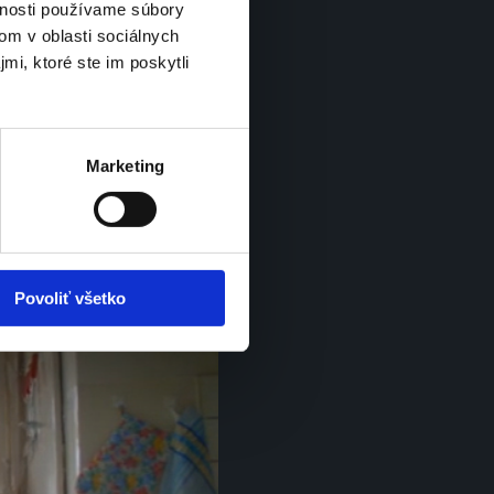
vnosti používame súbory
om v oblasti sociálnych
amsonite
 od Samdex, 
mi, ktoré ste im poskytli
ých pracovníkov,
 ktorí 
Marketing
Povoliť všetko