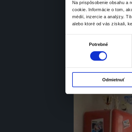
Na prispôsobenie obsahu a r
cookie. Informácie o tom, ak
New York Festivals Advertising Awar
médií, inzercie a analýzy. Tí
alebo ktoré od vás získali, ke
Výber
Potrebné
súhlasu
Nosič batožín – Melvin
Odmietnuť