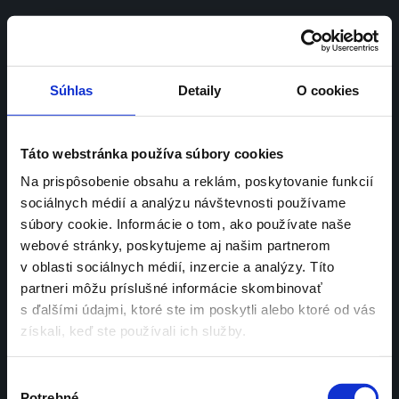
SK | 
EN
Súhlas
Detaily
O cookies
Appku Packety 
Táto webstránka používa súbory cookies
Na prispôsobenie obsahu a reklám, poskytovanie funkcií
sme vystrelili na 
sociálnych médií a analýzu návštevnosti používame
súbory cookie. Informácie o tom, ako používate naše
prvé miesto s App 
webové stránky, poskytujeme aj našim partnerom
v oblasti sociálnych médií, inzercie a analýzy. Títo
Store
partneri môžu príslušné informácie skombinovať
s ďalšími údajmi, ktoré ste im poskytli alebo ktoré od vás
získali, keď ste používali ich služby.
Výber
Potrebné